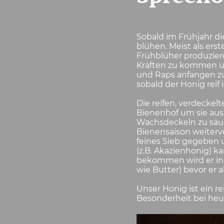
Sobald im Frühjahr di
blühen. Meist als ers
Frühblüher produzier
Kräften zu kommen un
und Raps anfangen z
sobald der Honig reif 
Die reifen, verdecke
Bienenhof um sie aus
Wachsdeckeln zu säub
Bienensaison weiterv
feines Sieb gegeben u
(z.B. Akazienhonig) ka
bekommen wird er in 
wie Butter) bevor er 
Unser Honig ist ein 
Besonderheit bei heu