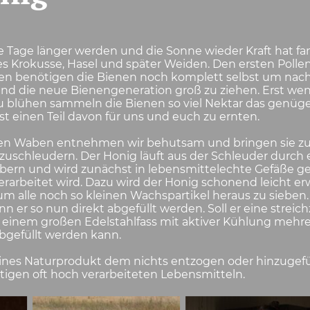
e Tage länger werden und die Sonne wieder Kraft hat fa
tes Krokusse, Hasel und später Weiden. Den ersten Poll
en benötigen die Bienen noch komplett selbst um nac
d die neue Bienengeneration groß zu ziehen. Erst we
u blühen sammeln die Bienen so viel Nektar das ge
ist einen Teil davon für uns und euch zu ernten.
lten Waben entnehmen wir behutsam und bringen sie z
zuschleudern. Der Honig läuft aus der Schleuder durch 
ern und wird zunächst in lebensmittelechte Gefäße gefü
erarbeitet wird. Dazu wird der Honig schonend leicht e
m alle noch so kleinen Wachspartikel heraus zu sieben. S
nn er so nun direkt abgefüllt werden. Soll er eine strei
einem großen Edelstahlfass mit aktiver Kühlung mehrer
abgefüllt werden kann.
reines Naturprodukt dem nichts entzogen oder hinzugefü
tigen oft hoch verarbeiteten Lebensmitteln.